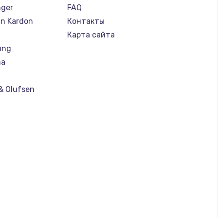
nger
FAQ
n Kardon
Контакты
Карта сайта
ung
ha
& Olufsen
ll