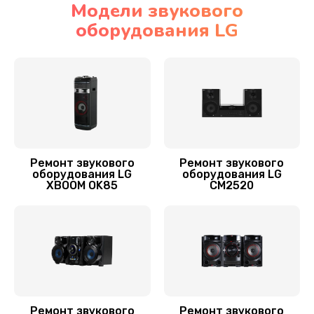
Модели звукового
оборудования LG
Ремонт блока управления
2500 руб.
Заказать
Замена экрана (дисплея управления)
2400 руб.
Заказать
Ремонт звукового
Ремонт звукового
оборудования LG
оборудования LG
XBOOM OK85
CM2520
Обновление ПО
700 руб.
Заказать
Замена разъема питания
1000 руб.
Ремонт звукового
Ремонт звукового