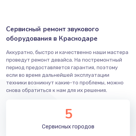
Заказать
Ремонт блока управления
Сервисный ремонт звукового
2500 руб.
оборудования в Краснодаре
Заказать
Аккуратно, быстро и качественно наши мастера
Замена экрана (дисплея управления)
проведут ремонт девайса. На постремонтный
2400 руб.
период предоставляется гарантия, поэтому
Заказать
если во время дальнейшей эксплуатации
техники возникнут какие-то проблемы, можно
Обновление ПО
снова обратиться к нам для их решения.
700 руб.
5
Заказать
Замена разъема питания
Сервисных
городов
1000 руб.