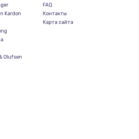
nger
FAQ
n Kardon
Контакты
Карта сайта
ung
ha
& Olufsen
ll